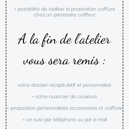
+ possibilité de réaliser la proposition coiffure
chez un partenaire coiffeur
A la fin de l’atelier
vous sera remis :
votre dossier récapitulatif et personnalisé
+ votre nuancier de couleurs
+ proposition personnalisée accessoires et coiffure
+ un suivi par téléphone ou par e-mail